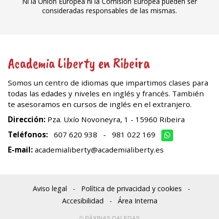
Ni la Unión Europea ni la Comisión Europea pueden ser
consideradas responsables de las mismas.
Academia Liberty en Ribeira
Somos un centro de idiomas que impartimos clases para
todas las edades y niveles en inglés y francés. También
te asesoramos en cursos de inglés en el extranjero.
Dirección:
Pza. Uxío Novoneyra, 1 - 15960 Ribeira
Teléfonos:
607 620 938
-
981 022 169
E-mail:
academialiberty@academialiberty.es
Aviso legal
-
Política de privacidad y cookies
-
Accesibilidad
-
Área Interna
© PÁXINAS GALEGAS