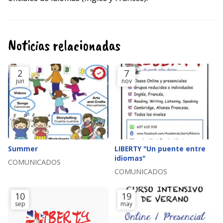
Noticias relacionadas
2
7
jun
nov
Summer
LIBERTY "Un puente entre
idiomas"
COMUNICADOS
COMUNICADOS
10
19
sep
may